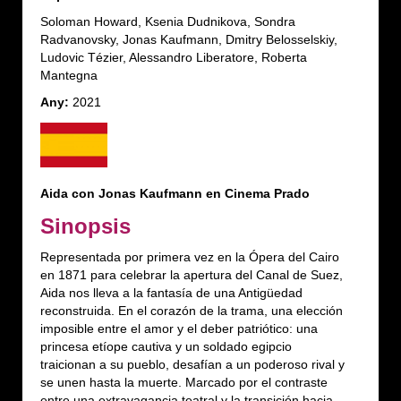
Soloman Howard, Ksenia Dudnikova, Sondra
Radvanovsky, Jonas Kaufmann, Dmitry Belosselskiy,
Ludovic Tézier, Alessandro Liberatore, Roberta
Mantegna
Any:
2021
Aida con Jonas Kaufmann en Cinema Prado
Sinopsis
Representada por primera vez en la Ópera del Cairo
en 1871 para celebrar la apertura del Canal de Suez,
Aida nos lleva a la fantasía de una Antigüedad
reconstruida. En el corazón de la trama, una elección
imposible entre el amor y el deber patriótico: una
princesa etíope cautiva y un soldado egipcio
traicionan a su pueblo, desafían a un poderoso rival y
se unen hasta la muerte. Marcado por el contraste
entre una extravagancia teatral y la transición hacia