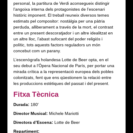
personal, la partitura de Verdi aconsegueix distingir
l’angoixa interna dels protagonistes de l’escenari
històric imponent. El treball reuneix diversos temes
estimats pel compositor: nostàlgia per una pàtria
perduda, alliberament a través de la mort, el contrast
entre un present descoratjador i un altre idealitzat en
un altre lloc, l’abast sufocant del poder religiós i
polític, tots aquests factors reguladors un món
concebut com un parany.
L’escenògrafa holandesa Lotte de Beer opta, en el
seu debut a l’Òpera Nacional de París, per portar una
mirada crítica a la representació europea dels pobles
colonitzats, fent que ens qüestionem la relació entre
les produccions estètiques del passat i del present.
Fitxa Tècnica
Durada:
180′
Director Musical:
Michele Mariotti
Directora d’Escena:
Lotte de Beer
Repartiment: