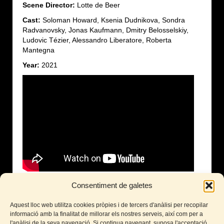
Scene Director:
Lotte de Beer
Cast:
Soloman Howard, Ksenia Dudnikova, Sondra
Radvanovsky, Jonas Kaufmann, Dmitry Belosselskiy,
Ludovic Tézier, Alessandro Liberatore, Roberta
Mantegna
Year:
2021
Aida amb Jonas
Consentiment de galetes
Kaufmann al Cinema
Aquest lloc web utilitza cookies pròpies i de tercers d'anàlisi per recopilar
informació amb la finalitat de millorar els nostres serveis, així com per a
l'anàlisi de la seva navegació. Si continua navegant, suposa l'acceptació