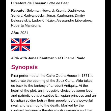
Directora de Escena:
Lotte de Beer
Reparto:
Soloman Howard, Ksenia Dudnikova,
Sondra Radvanovsky, Jonas Kaufmann, Dmitry
Belosselskiy, Ludovic Tézier, Alessandro Liberatore,
Roberta Mantegna
Año:
2021
Aida with Jonas Kaufmann at Cinema Prado
Synopsis
First performed at the Cairo Opera House in 1871 to
celebrate the opening of the Suez Canal, Aida takes
us back to the fantasy of a rebuilt Antiquity. At the
heart of the plot, an impossible choice between love
and patriotic duty: a captive Ethiopian princess and an
Egyptian soldier betray their people, defy a powerful
rival, and team up to the death. Marked by the
contrast between a theatrical extravagance and the