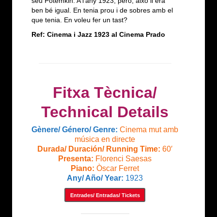
seu Potemkin. A l’any 1923, però, això li era
ben bé igual. En tenia prou i de sobres amb el
que tenia. En voleu fer un tast?
Ref:
Cinema i Jazz 1923 al Cinema Prado
Fitxa Tècnica/
Technical Details
Gènere/ Género/ Genre:
Cinema mut amb
música en directe
Durada/ Duración/ Running Time:
60′
Presenta:
Florenci Saesas
Piano:
Òscar Ferret
Any/ Año/ Year:
1923
Entrades/ Entradas/ Tickets