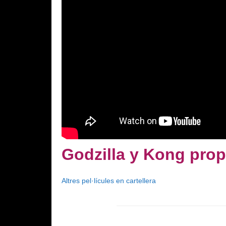
Godzilla y Kong prop
Altres pel·lícules en cartellera