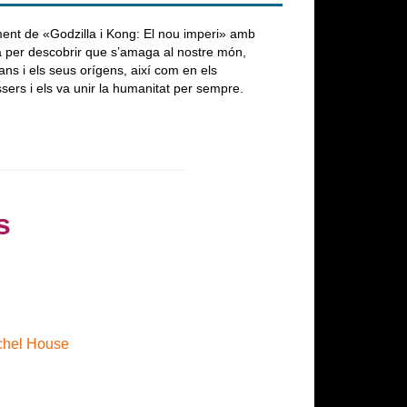
ment de «Godzilla i Kong: El nou imperi» amb
a per descobrir que s’amaga al nostre món,
ans i els seus orígens, així com en els
éssers i els va unir la humanitat per sempre.
s
achel House