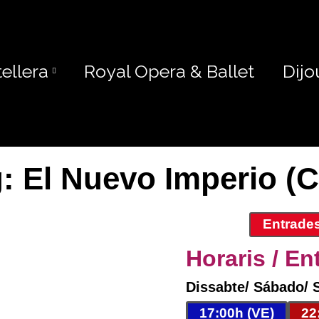
ellera
Royal Opera & Ballet
Dijo
g: El Nuevo Imperio (
Entrades
Horaris / En
Dissabte/ Sábado/ 
17:00h (VE)
22