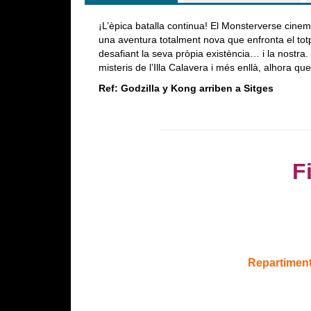
¡L’èpica batalla continua! El Monsterverse cine
una aventura totalment nova que enfronta el to
desafiant la seva pròpia existència… i la nostra.
misteris de l’Illa Calavera i més enllà, alhora qu
Ref: Godzilla y Kong arriben a Sitges
F
Repartiment