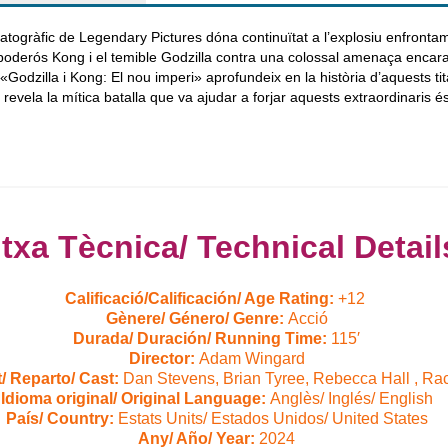
matogràfic de Legendary Pictures dóna continuïtat a l’explosiu enfronta
tpoderós Kong i el temible Godzilla contra una colossal amenaça encar
 «Godzilla i Kong: El nou imperi» aprofundeix en la història d’aquests tit
e revela la mítica batalla que va ajudar a forjar aquests extraordinaris 
itxa Tècnica/ Technical Detail
Calificació/Calificación/ Age Rating:
+12
Gènere/ Género/ Genre:
Acció
Durada/ Duración/ Running Time:
115′
Director:
Adam Wingard
/ Reparto/ Cast:
Dan Stevens, Brian Tyree, Rebecca Hall , R
Idioma original/ Original Language:
Anglès/ Inglés/ English
País/ Country:
Estats Units/ Estados Unidos/ United States
Any/ Año/ Year:
2024