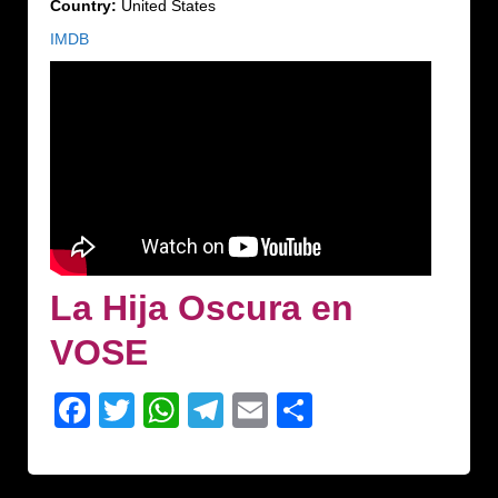
Country:
United States
IMDB
La Hija Oscura en
VOSE
Facebook
Twitter
WhatsApp
Telegram
Email
Comparteix