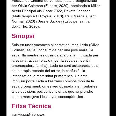
Festival de Cinema de Venècia, està protagonitzada
per Olivia Coleman (El pare, 2020), nominada a Millor
Actriu Principal als Oscar 2022, Dakota Johnson
(Mals temps a El Royale, 2018), Paul Mescal (Gent
Normal, 2020) i Jessie Buckley (Estic pensant a
deixar-ho, 2020).
Sinopsi
Sola en unes vacances al costat del mar, Leda (Olivia
Colman) es veu consumida per una jove mare i la
seva filla mentre les observa a la platja. Intrigada per
la seva atractiva relació (i per la seva estrident i
amenaçadora família), Leda se sent aclaparada pels
seus propis records del terror, la confusió i la
intensitat de la maternitat primerenca. Un acte
impulsiu porta Leda a l’estrany i ominós món de la
seva pròpia ment, on es veu obligada a enfrontar-se
a les decisions poc convencionals que va prendre
com a mare jove i les seves conseqüències.
Fitxa Tècnica
Calificació:
12 anys