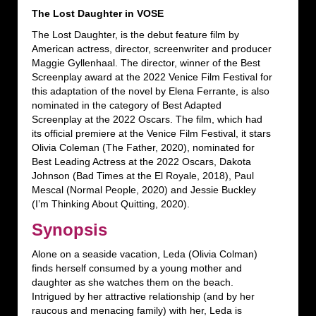
The Lost Daughter in VOSE
The Lost Daughter, is the debut feature film by
American actress, director, screenwriter and producer
Maggie Gyllenhaal. The director, winner of the Best
Screenplay award at the 2022 Venice Film Festival for
this adaptation of the novel by Elena Ferrante, is also
nominated in the category of Best Adapted
Screenplay at the 2022 Oscars. The film, which had
its official premiere at the Venice Film Festival, it stars
Olivia Coleman (The Father, 2020), nominated for
Best Leading Actress at the 2022 Oscars, Dakota
Johnson (Bad Times at the El Royale, 2018), Paul
Mescal (Normal People, 2020) and Jessie Buckley
(I’m Thinking About Quitting, 2020).
Synopsis
Alone on a seaside vacation, Leda (Olivia Colman)
finds herself consumed by a young mother and
daughter as she watches them on the beach.
Intrigued by her attractive relationship (and by her
raucous and menacing family) with her, Leda is