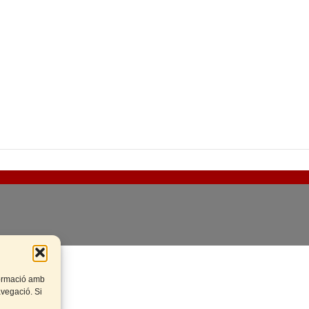
rteix
nformació amb
navegació. Si