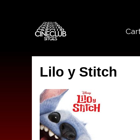
Cart
Lilo y Stitch
by
IBAN AGUERA
on
15 MARÇ, 2025
with
NO HI HA COMENTA