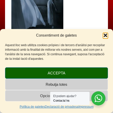
Consentiment de galetes
Aquest lloc web utilitza cookies pròpies i de tercers d'anàlisi per recopilar
Facebook
Twitter
WhatsApp
Telegram
Email
Comparteix
informació amb la finalitat de millorar els nostres serveis, així com per a
l'anàlisi de la seva navegació. Si continua navegant, suposa l'acceptació
de la instal·lació d'aquestes.
ACCEPTA
Rebutja totes
© 2026 Cinemes de Sitges - Cineclub Sitges
Opcions de cookies
Et podem ajudar?
Contacta'ns
Política de galetes
Declaració de privadesa
Impressum