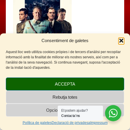
Consentiment de galetes
Aquest lloc web utilitza cookies pròpies i de tercers d'anàlisi per recopilar
informació amb la finalitat de millorar els nostres serveis, així com per a
l'anàlisi de la seva navegació. Si continua navegant, suposa l'acceptació
Facebook
Twitter
WhatsApp
Telegram
Email
Comparteix
de la instal·lació d'aquestes.
ACCEPTA
Rebutja totes
Opcions de cookies
Et podem ajudar?
© 2026 Cinemes de Sitges - Cineclub Sitges
Contacta'ns
Política de galetes
Declaració de privadesa
Impressum