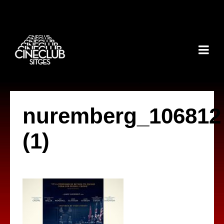
nuremberg_106812
(1)
by
IBAN AGUERA
on
11 NOVEMBRE, 2025
with
NO HI HA
COMENTARIS