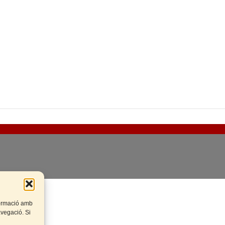
rteix
nformació amb
navegació. Si