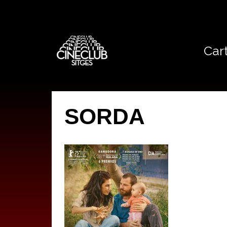
Cart
SORDA
by
IBAN AGUERA
on
8 ABRIL, 2025
with
NO HI HA COMENTA