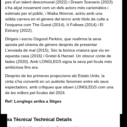
pes d’un talent descomunal (2022) i Dream Scenario (2023)
s’ha alçat novament com un dels actors més carismàtics i
estimats per el públic, i Maika Monroe, actriu amb una
sòlida carrera en el gènere del terror amb títols de culte a
l’esquena com The Guest (2014), It Follows (2014) i El
Estrany (2022).
Dirigeix ​​i escriu Osgood Perkins, que reafirma la seva
aposta pel cinema de gènere després de presentar
L’enviada de mal (2015), Sóc la bonica criatura que viu en
aquesta casa (2016) i Gretel & Hansel. Un obscur conte de
fades (2020). Amb LONGLEGS signa la seva pel·lícula més
ambiciosa fins ara.
Després de les primeres projeccions als Estats Units, la
cinta s’ha convertit en un autèntic fenomen entre els seus
espectadors, amb crítiques que situen LONGLEGS com una
de les millors pel·lícules del 2024.
Ref: Longlegs arriba a Sitges
Fitxa Tècnica/ Technical Details