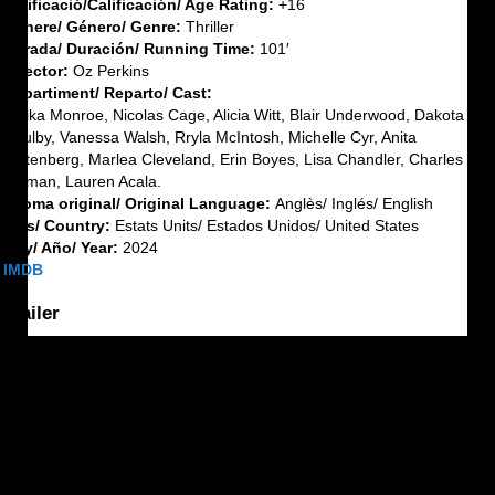
Calificació/Calificación/ Age Rating:
+16
Gènere/ Género/ Genre:
Thriller
Durada/ Duración/ Running Time:
101′
Director:
Oz Perkins
Repartiment/ Reparto/ Cast:
Maika Monroe, Nicolas Cage, Alicia Witt, Blair Underwood, Dakota
Daulby, Vanessa Walsh, Rryla McIntosh, Michelle Cyr, Anita
Wittenberg, Marlea Cleveland, Erin Boyes, Lisa Chandler, Charles
Jarman, Lauren Acala.
Idioma original/ Original Language:
Anglès/ Inglés/ English
País/ Country:
Estats Units/ Estados Unidos/ United States
Any/ Año/ Year:
2024
IMDB
Tràiler