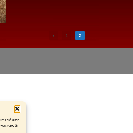
«
1
2
nformació amb
navegació. Si