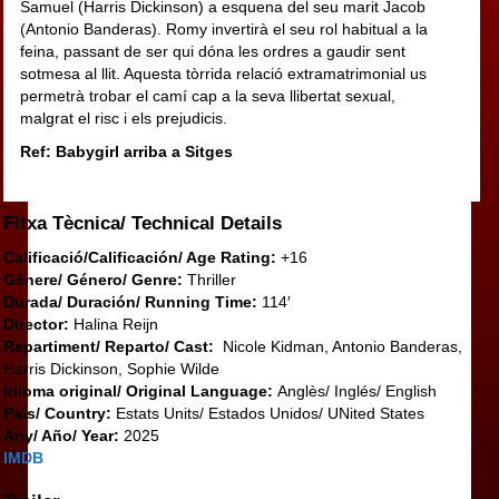
Samuel (Harris Dickinson) a esquena del seu marit Jacob
(Antonio Banderas). Romy invertirà el seu rol habitual a la
feina, passant de ser qui dóna les ordres a gaudir sent
sotmesa al llit. Aquesta tòrrida relació extramatrimonial us
permetrà trobar el camí cap a la seva llibertat sexual,
malgrat el risc i els prejudicis.
Ref: Babygirl arriba a Sitges
Fitxa Tècnica/ Technical Details
Calificació/Calificación/ Age Rating:
+16
Gènere/ Género/ Genre:
Thriller
Durada/ Duración/ Running Time:
114′
Director:
Halina Reijn
Repartiment/ Reparto/ Cast:
Nicole Kidman, Antonio Banderas,
Harris Dickinson, Sophie Wilde
Idioma original/ Original Language:
Anglès/ Inglés/ English
País/ Country:
Estats Units/ Estados Unidos/ UNited States
Any/ Año/ Year:
2025
IMDB