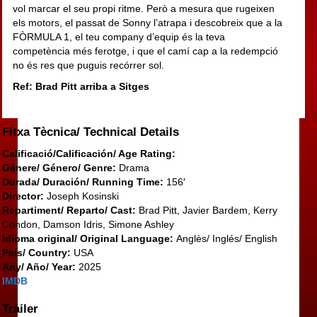
vol marcar el seu propi ritme. Però a mesura que rugeixen
els motors, el passat de Sonny l’atrapa i descobreix que a la
FÒRMULA 1, el teu company d’equip és la teva
competència més ferotge, i que el camí cap a la redempció
no és res que puguis recórrer sol.
Ref: Brad Pitt arriba a Sitges
Fitxa Tècnica/ Technical Details
Calificació/Calificación/ Age Rating:
Gènere/ Género/ Genre:
Drama
Durada/ Duración/ Running Time:
156′
Director:
Joseph Kosinski
Repartiment/ Reparto/ Cast:
Brad Pitt, Javier Bardem, Kerry
Condon, Damson Idris, Simone Ashley
Idioma original/ Original Language:
Anglès/ Inglés/ English
País/ Country:
USA
Any/ Año/ Year:
2025
IMDB
Tràiler