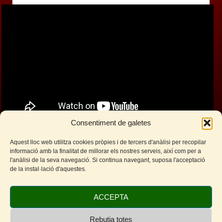
Consentiment de galetes
Brad Pitt arriba a
Aquest lloc web utilitza cookies pròpies i de tercers d'anàlisi per recopilar
informació amb la finalitat de millorar els nostres serveis, així com per a
Sitges
l'anàlisi de la seva navegació. Si continua navegant, suposa l'acceptació
de la instal·lació d'aquestes.
Facebook
Twitter
WhatsApp
Telegram
Email
Comparteix
ACCEPTA
Rebutja totes