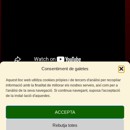
Consentiment de galetes
La Cena arriba a
Aquest lloc web utilitza cookies pròpies i de tercers d'anàlisi per recopilar
informació amb la finalitat de millorar els nostres serveis, així com per a
Sitges
l'anàlisi de la seva navegació. Si continua navegant, suposa l'acceptació
de la instal·lació d'aquestes.
Facebook
Twitter
WhatsApp
Telegram
Email
Comparteix
ACCEPTA
Rebutja totes