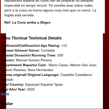
republicans experts en cuina han de preparar un banquet
impecable en temps rècord. Tot sembla anar sobre rodes,
però a la cuina es trama alguna cosa més que un menú. La
fugida està servida.
Ref: La Cena arriba a Sitges
Fitxa Tècnica/ Technical Details
Calificació/Calificación/ Age Rating:
+12
Gènere/ Género/ Genre:
Comèdia
Durada/ Duración/ Running Time:
106′
Director:
Manuel Gómez Pereira
Repartiment/ Reparto/ Cast:
Mario Casas, Alberto San Juan,
Antonio Resines, Nora Hernández
Idioma original/ Original Language:
Castellà/ Castellano/
Spanish
País/ Country:
Espanya/ España/ Spain
Any/ Año/ Year:
2025
IMDB
Tràiler