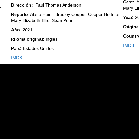
Cast:
Al
Dirección:
Paul Thomas Anderson
Mary El
r
Reparto
: Alana Haim, Bradley Cooper, Cooper Hoffman,
Year:
2
Mary Elizabeth Ellis, Sean Penn
Origin
Año:
2021
Countr
Idioma original:
Inglés
IMDB
País:
Estados Unidos
IMDB