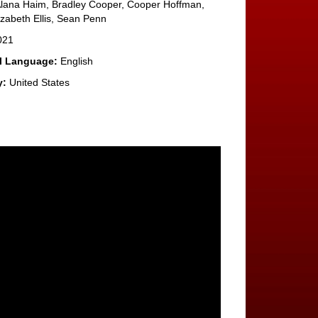
ana Haim, Bradley Cooper, Cooper Hoffman,
izabeth Ellis, Sean Penn
021
al Language:
English
y:
United States