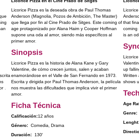
Licoric
Licorice Pizza en el Cine Prado de Sitges
Licoric
Licorice Pizza es la deseada obra de Paul Thomas
Anderso
 que
Anderson (Magnolia, Pozos de Ambición, The Master)
that fin
ming
que llega por fin al Cine Prado de Sitges. Este coming of
coming 
man
age protagonizado por Alana Haim y Cooper Hoffman
is an od
supone una oda al amor, siendo más específicos al
primer amor.
Syn
Sinopsis
Licorice
Valenti
Licorice Pizza es la historia de Alana Kane y Gary
up falli
Valentine, de cómo crecen juntos, salen y acaban
Written
scrita
enamorándose en el Valle de San Fernando en 1973.
shows us
ns
Escrita y dirigida por Paul Thomas Anderson, la película
or .
nos muestra las dificultades que implica vivir el primer
Tech
amor.
Ficha Técnica
Age Ra
Genre:
Calificación:
12 años
Lenght
Género:
Comedia, Drama
Directi
Duración:
130′