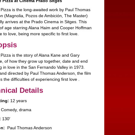
e Pizza at Cinema Prado Sitges
e Pizza is the long-awaited work by Paul Thomas
n (Magnolia, Pozos de Ambición, The Master)
ally arrives at the Prado Cinema in Sitges. This
of age starring Alana Haim and Cooper Hoffman
e to love, being more specific to first love.
opsis
 Pizza is the story of Alana Kane and Gary
ne, of how they grow up together, date and end
ng in love in the San Fernando Valley in 1973.
 and directed by Paul Thomas Anderson, the film
 the difficulties of experiencing first love .
nical Details
ting:
12 years
Comedy, drama
:
130′
on:
Paul Thomas Anderson