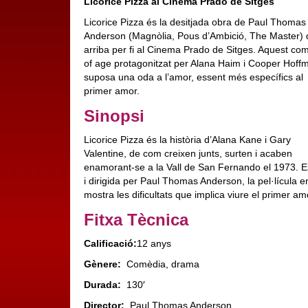
Licorice Pizza al Cinema Prado de Sitges
Licorice Pizza és la desitjada obra de Paul Thomas
Anderson (Magnòlia, Pous d’Ambició, The Master)
arriba per fi al Cinema Prado de Sitges. Aquest co
of age protagonitzat per Alana Haim i Cooper Hoff
suposa una oda a l’amor, essent més específics al
primer amor.
Sinopsi
Licorice Pizza és la història d’Alana Kane i Gary
Valentine, de com creixen junts, surten i acaben
enamorant-se a la Vall de San Fernando el 1973. E
i dirigida per Paul Thomas Anderson, la pel·lícula e
mostra les dificultats que implica viure el primer am
Fitxa Tècnica
Calificació:
12 anys
Gènere:
Comèdia, drama
Durada:
130′
Director:
Paul Thomas Anderson