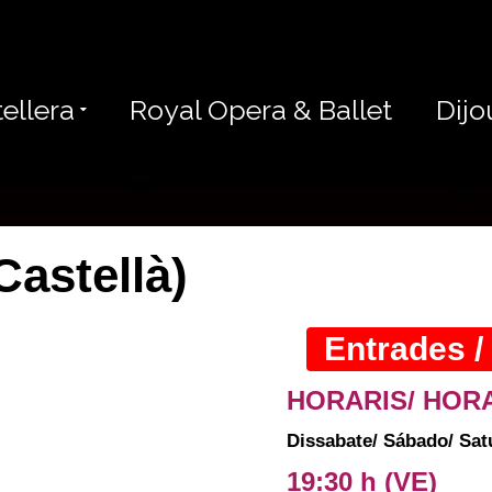
ellera
Royal Opera & Ballet
Dijo
Castellà)
Entrades /
HORARIS/ HORA
Dissabate/ Sábado/ Sat
19:30 h
(VE)