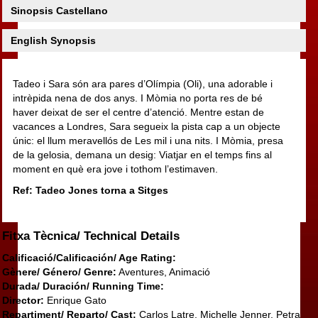
Sinopsis Castellano
English Synopsis
Tadeo i Sara són ara pares d’Olímpia (Oli), una adorable i
intrèpida nena de dos anys. I Mòmia no porta res de bé
haver deixat de ser el centre d’atenció. Mentre estan de
vacances a Londres, Sara segueix la pista cap a un objecte
únic: el llum meravellós de Les mil i una nits. I Mòmia, presa
de la gelosia, demana un desig: Viatjar en el temps fins al
moment en què era jove i tothom l’estimaven.
Ref: Tadeo Jones torna a Sitges
Fitxa Tècnica/ Technical Details
Calificació/Calificación/ Age Rating:
Gènere/ Género/ Genre:
Aventures, Animació
Durada/ Duración/ Running Time:
Director:
Enrique Gato
Repartiment/ Reparto/ Cast:
Carlos Latre, Michelle Jenner, Petra