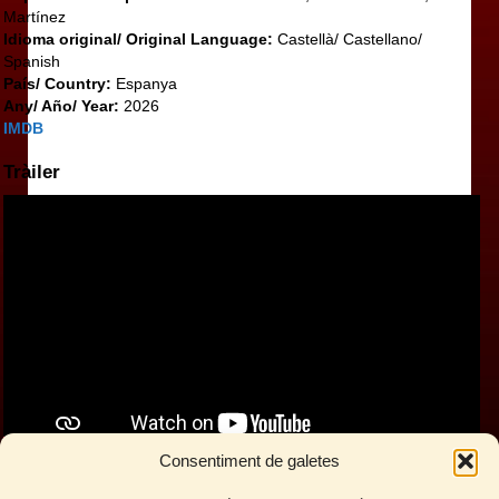
Martínez
Idioma original/ Original Language:
Castellà/ Castellano/
Spanish
País/ Country:
Espanya
Any/ Año/ Year:
2026
IMDB
Tràiler
Consentiment de galetes