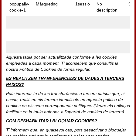
popupally-
Màrqueting
1sessió
No
Cin
cookie-1
description
Aquesta taula pot ser actualitzada conforme a les cookies
empleades a cada moment. T’ aconsellem que consultis la
nostra Política de Cookies de forma regular.
ES REALITZEN TRANFERÈNCIESS DE DADES A TERCERS
PAÏSOS?
Pots informar-te de les transferències a tercers països que, si
escau, realitzen els tercers identificats en aquesta política de
cookies en els seus corresponents polítiques (Veure els enllaços
facilitats en la taula anterior, a l’apartat de cookies de tercers).
COM DESHABILITAR I BLOQUAR COOKIES?
T’ informem que, en qualsevol cas, pots desactivar o bloquejar