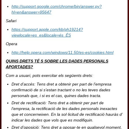
http://support.google.com/chrome/bin/answer.py?
hl=en&answer=95647
Safari
https://support.apple.com/kb/ph19214?
viewlocale=es_es&locale=és_ÉS
Opera
http://help.opera.com/windows/11.50/es-es/cookies.html
QUINS DRETS TÉ S SOBRE LES DADES PERSONALS
APORTADES?
Com a usuari, pots exercitar els següents drets:
Dret d’accés: Tens dret a obtenir per part de l’empresa
confirmació de si s’estan tractant o no les teves dades
personals que, i si es el cas, quines dades tracta.
Dret de rectificació: Tens dret a obtenir per part de
l’empresa, la rectificació de les dades personals inexactes
que et concerneixen. En la sol·licitud de rectificació hauràs d’
indicar les dades que vols que es modifiquin.
Dret d’oposició: Tens dret a oposar-te en qualsevol moment,