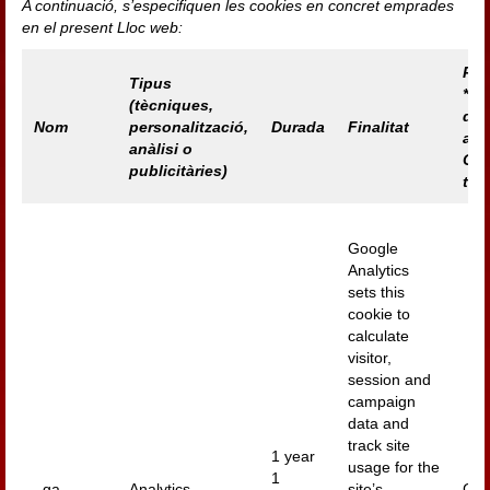
A continuació, s’especifiquen les cookies en concret emprades
en el present Lloc web:
Prò
Tipus
*Id
(tècniques,
del 
Nom
personalització,
Durada
Finalitat
a la
anàlisi o
Coo
publicitàries)
ter
Google
Analytics
sets this
cookie to
calculate
visitor,
session and
campaign
data and
track site
1 year
usage for the
1
_ga
Analytics
site’s
Goo