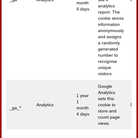
month
analytics
4 days
report. The
cookie stores
information
anonymously
and assigns
a randomly
generated
number to
recognise
unique
visitors
Google
Analytics
1 year
sets this
1
Analytics
cookie to
Goo
_ga_*
month
store and
4 days
count page
views.