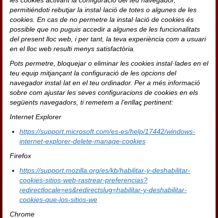
les cookies activant la configuració del teu navegador,
permitiéndoti rebutjar la instal·lació de totes o algunes de les
cookies. En cas de no permetre la instal·lació de cookies és
possible que no puguis accedir a algunes de les funcionalitats
del present lloc web, i per tant, la teva experiència com a usuari
en el lloc web resulti menys satisfactòria.
Pots permetre, bloquejar o eliminar les cookies instal·lades en el
teu equip mitjançant la configuració de les opcions del
navegador instal·lat en el teu ordinador. Per a més informació
sobre com ajustar les seves configuracions de cookies en els
següents navegadors, ti remetem a l’enllaç pertinent:
Internet Explorer
https://support.microsoft.com/es-es/help/17442/windows-
internet-explorer-delete-manage-cookies
Firefox
https://support.mozilla.org/es/kb/habilitar-y-deshabilitar-
cookies-sitios-web-rastrear-preferencias?
redirectlocale=es&redirectslug=habilitar-y-deshabilitar-
cookies-que-los-sitios-we
Chrome