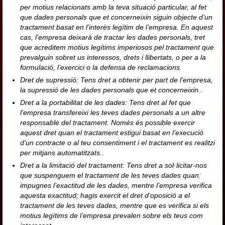
per motius relacionats amb la teva situació particular, al fet
que dades personals que et concerneixin siguin objecte d’un
tractament basat en l’interès legítim de l’empresa. En aquest
cas, l’empresa deixarà de tractar les dades personals, tret
que acreditem motius legítims imperiosos pel tractament que
prevalguin sobret us interessos, drets i llibertats, o per a la
formulació, l’exercici o la defensa de reclamacions.
Dret de supressió: Tens dret a obtenir per part de l’empresa,
la supressió de les dades personals que et concerneixin..
Dret a la portabilitat de les dades: Tens dret al fet que
l’empresa transfereixi les teves dades personals a un altre
responsable del tractament. Només és possible exercir
aquest dret quan el tractament estigui basat en l’execució
d’un contracte o al teu consentiment i el tractament es realitzi
per mitjans automatitzats..
Dret a la limitació del tractament: Tens dret a sol·licitar-nos
que suspenguem el tractament de les teves dades quan:
impugnes l’exactitud de les dades, mentre l’empresa verifica
aquesta exactitud; hagis exercit el dret d’oposició a el
tractament de les teves dades, mentre que es verifica si els
motius legítims de l’empresa prevalen sobre els teus com