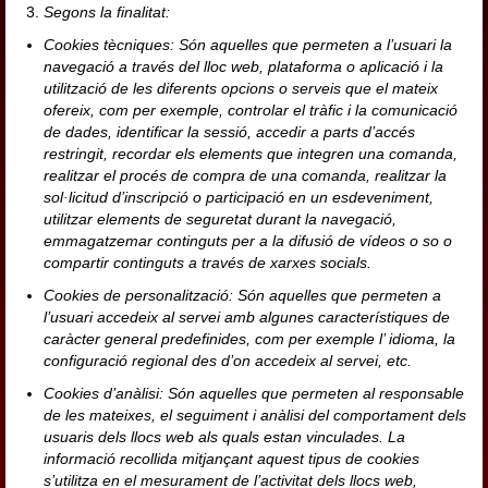
Segons la finalitat:
Cookies tècniques: Són aquelles que permeten a l’usuari la
navegació a través del lloc web, plataforma o aplicació i la
utilització de les diferents opcions o serveis que el mateix
ofereix, com per exemple, controlar el tràfic i la comunicació
de dades, identificar la sessió, accedir a parts d’accés
restringit, recordar els elements que integren una comanda,
realitzar el procés de compra de una comanda, realitzar la
sol·licitud d’inscripció o participació en un esdeveniment,
utilitzar elements de seguretat durant la navegació,
emmagatzemar continguts per a la difusió de vídeos o so o
compartir continguts a través de xarxes socials.
Cookies de personalització: Són aquelles que permeten a
l’usuari accedeix al servei amb algunes característiques de
caràcter general predefinides, com per exemple l’ idioma, la
configuració regional des d’on accedeix al servei, etc.
Cookies d’anàlisi: Són aquelles que permeten al responsable
de les mateixes, el seguiment i anàlisi del comportament dels
usuaris dels llocs web als quals estan vinculades. La
informació recollida mitjançant aquest tipus de cookies
s’utilitza en el mesurament de l’activitat dels llocs web,