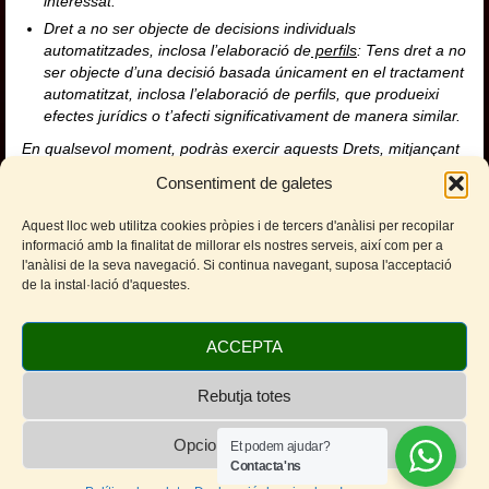
interessat.
Dret a no ser objecte de decisions individuals
automatitzades, inclosa l’elaboració de
perfils
: Tens dret a no
ser objecte d’una decisió basada únicament en el tractament
automatitzat, inclosa l’elaboració de perfils, que produeixi
efectes jurídics o t’afecti significativament de manera similar.
En qualsevol moment, podràs exercir aquests Drets, mitjançant
un escrit i acreditant la teva personalitat dirigit a Cinema 4 You,
Consentiment de galetes
S.C.C.L. amb adreça de correu postal en Plaça Marcer 7,
08810, Sant Pere De Ribes, Barcelona
Aquest lloc web utilitza cookies pròpies i de tercers d'anàlisi per recopilar
informació amb la finalitat de millorar els nostres serveis, així com per a
A més, podràs presentar una reclamació davant l’autoritat de
l'anàlisi de la seva navegació. Si continua navegant, suposa l'acceptació
control, en aquest cas, l’Agència Espanyola de Protecció de
de la instal·lació d'aquestes.
Dades, si consideres que el tractament de dades personals
infringeix la legislació aplicable.
ACCEPTA
Facebook
Twitter
WhatsApp
Telegram
Email
Comparteix
Rebutja totes
Opcions de cookies
Et podem ajudar?
Contacta'ns
© 2026 Cinemes de Sitges - Cineclub Sitges