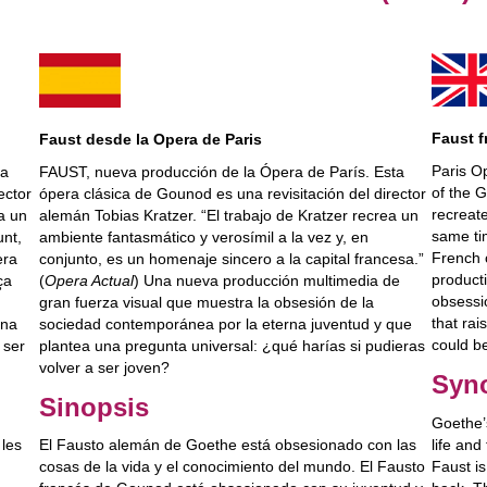
Faust f
Faust desde la Opera de Paris
Paris Op
ta
FAUST, nueva producción de la Ópera de París. Esta
of the 
ector
ópera clásica de Gounod es una revisitación del director
recreat
a un
alemán Tobias Kratzer. “El trabajo de Kratzer recrea un
same tim
unt,
ambiente fantasmático y verosímil a la vez y, en
French 
era
conjunto, es un homenaje sincero a la capital francesa.”
producti
ça
(
Opera Actual
) Una nueva producción multimedia de
obsessi
gran fuerza visual que muestra la obsesión de la
that rai
una
sociedad contemporánea por la eterna juventud y que
could b
 ser
plantea una pregunta universal: ¿qué harías si pudieras
volver a ser joven?
Syn
Sinopsis
Goethe’
life an
les
El Fausto alemán de Goethe está obsesionado con las
Faust is
cosas de la vida y el conocimiento del mundo. El Fausto