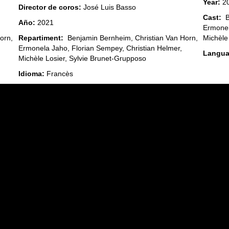
Year:
2
Director de coros:
José Luis Basso
Cast:
Be
Año:
2021
Ermonel
Michèle
orn,
Repartiment:
Benjamin Bernheim, Christian Van Horn,
Ermonela Jaho, Florian Sempey, Christian Helmer,
Langua
Michèle Losier, Sylvie Brunet‑Grupposo
Idioma:
Francès