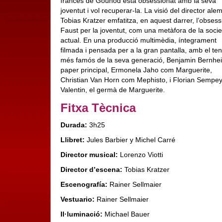
francès de Gounod està obsessionat amb la seva
joventut i vol recuperar-la. La visió del director ale
Tobias Kratzer emfatitza, en aquest darrer, l’obsess
Faust per la joventut, com una metàfora de la socie
actual. En una producció multimèdia, íntegrament
filmada i pensada per a la gran pantalla, amb el te
més famós de la seva generació, Benjamin Bernhei
paper principal, Ermonela Jaho com Marguerite,
Christian Van Horn com Mephisto, i Florian Sempe
Valentin, el germà de Marguerite.
Fitxa Tècnica
Durada:
3h25
Llibret:
Jules Barbier y Michel Carré
Director musical:
Lorenzo Viotti
Director d’escena:
Tobias Kratzer
Escenografía:
Rainer Sellmaier
Vestuario:
Rainer Sellmaier
Il·luminació:
Michael Bauer