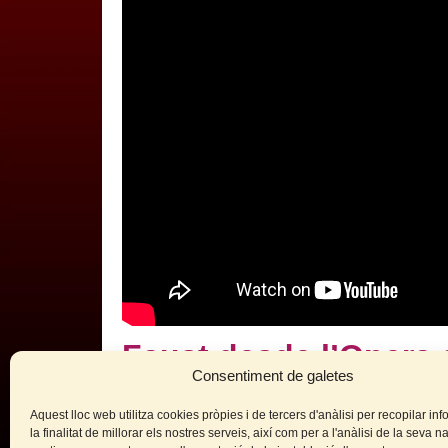
Faust desde l’Opera 
Consentiment de galetes
Facebook
Twitter
WhatsApp
Telegram
Email
Compa
Aquest lloc web utilitza cookies pròpies i de tercers d'anàlisi per recopilar i
la finalitat de millorar els nostres serveis, així com per a l'anàlisi de la seva 