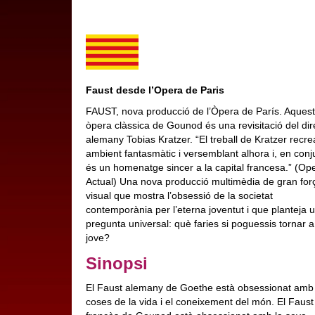
Faust desde l’Opera de Paris
FAUST, nova producció de l’Òpera de París. Aques
òpera clàssica de Gounod és una revisitació del dir
alemany Tobias Kratzer. “El treball de Kratzer recre
ambient fantasmàtic i versemblant alhora i, en conj
és un homenatge sincer a la capital francesa.” (Op
Actual) Una nova producció multimèdia de gran for
visual que mostra l’obsessió de la societat
contemporània per l’eterna joventut i que planteja 
pregunta universal: què faries si poguessis tornar a
jove?
Sinopsi
El Faust alemany de Goethe està obsessionat amb 
coses de la vida i el coneixement del món. El Faust