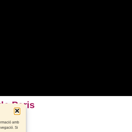
de Pari
s
rteix
nformació amb
navegació. Si