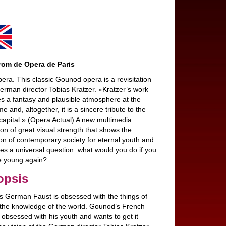
rom de Opera de Paris
era. This classic Gounod opera is a revisitation
German director Tobias Kratzer. «Kratzer’s work
es a fantasy and plausible atmosphere at the
e and, altogether, it is a sincere tribute to the
capital.» (Opera Actual) A new multimedia
on of great visual strength that shows the
on of contemporary society for eternal youth and
ses a universal question: what would you do if you
e young again?
opsis
s German Faust is obsessed with the things of
d the knowledge of the world. Gounod’s French
 obsessed with his youth and wants to get it