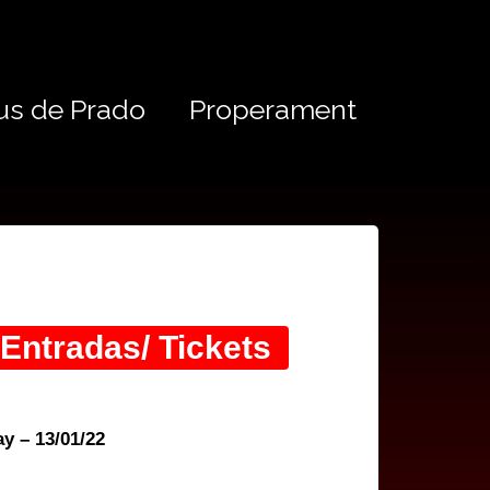
us de Prado
Properament
 Entradas/ Tickets
y – 13/01/22