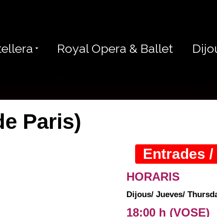
ellera
Royal Opera & Ballet
Dijo
e Paris)
Entrades /
HORARIS
Dijous/ Jueves/ Thursda
18:00 h
(VOSE)