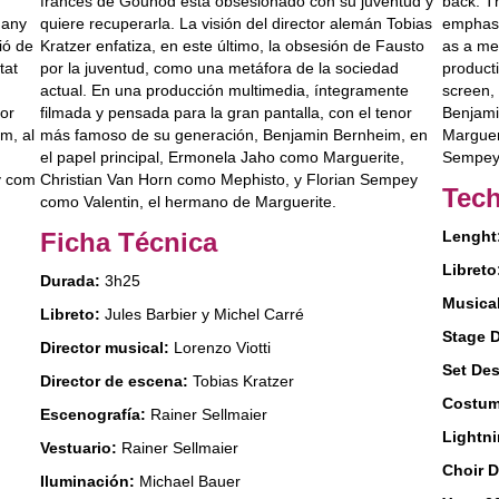
back. T
francés de Gounod está obsesionado con su juventud y
emphasiz
many
quiere recuperarla. La visión del director alemán Tobias
as a met
ió de
Kratzer enfatiza, en este último, la obsesión de Fausto
producti
tat
por la juventud, como una metáfora de la sociedad
screen,
actual. En una producción multimedia, íntegramente
Benjami
nor
filmada y pensada para la gran pantalla, con el tenor
Marguer
m, al
más famoso de su generación, Benjamin Bernheim, en
Sempey 
el papel principal, Ermonela Jaho como Marguerite,
y com
Christian Van Horn como Mephisto, y Florian Sempey
Tech
como Valentin, el hermano de Marguerite.
Ficha Técnica
Lenght
Libreto
Durada:
3h25
Musical
Libreto:
Jules Barbier y Michel Carré
Stage D
Director musical:
Lorenzo Viotti
Set Des
Director de escena:
Tobias Kratzer
Costum
Escenografía:
Rainer Sellmaier
Lightni
Vestuario:
Rainer Sellmaier
Choir D
Iluminación:
Michael Bauer