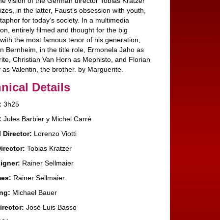
he vision of the German director Tobias Kratzer
es, in the latter, Faust’s obsession with youth,
aphor for today’s society. In a multimedia
on, entirely filmed and thought for the big
 with the most famous tenor of his generation,
n Bernheim, in the title role, Ermonela Jaho as
ite, Christian Van Horn as Mephisto, and Florian
as Valentin, the brother. by Marguerite.
nical Details
:
3h25
:
Jules Barbier y Michel Carré
 Director:
Lorenzo Viotti
irector:
Tobias Kratzer
igner:
Rainer Sellmaier
es:
Rainer Sellmaier
ng:
Michael Bauer
irector:
José Luis Basso