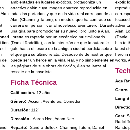
exotic l
ambientadas en lugares exóticos, protagoniza un
reproduc
 en
atractivo galán cuya imagen aparece reproducida en
corresp
 Alan
todas las portadas, y que en la vida real corresponde a
focused 
Alan (Channing Tatum), un modelo que ha centrado su
adventu
nt
carrera en personificar al novelesco aventurero. Durante
Alan, Lo
at
una gira para promocionar su nuevo libro junto a Alan,
(Daniel 
ionari
Loretta es raptada por un excéntrico multimillonario
him to t
 fins
(Daniel Radcliffe), con la intención de que la autora le
latest s
a el
guíe hasta el tesoro de la antigua ciudad perdida sobre
hero in 
n
el que gira su último relato. Deseoso de demostrar que
works, A
s de
puede ser un héroe en la vida real, y no simplemente en
 la
las páginas de sus obras de ficción, Alan se lanza al
Tech
rescate de la novelista.
Ficha Técnica
Age Ra
Genre:
Calificación:
12 años
Lenght
Género:
Acción, Aventuras, Comedia
Directi
Duración:
112′
Cast:
Sa
Dirección:
Aaron Nee, Adam Nee
Radcliff
Randolp
niel
Reparto:
Sandra Bullock, Channing Tatum, Daniel