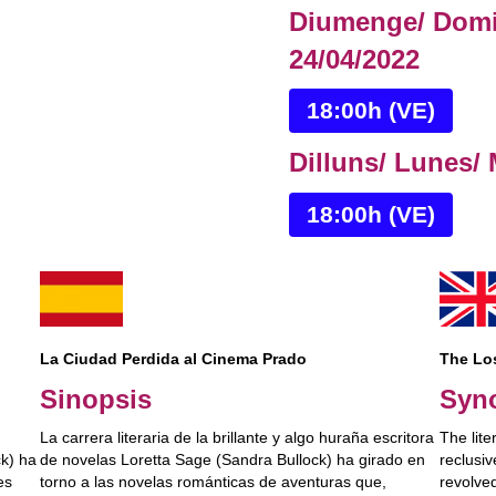
Diumenge/ Domi
24/04/2022
18:00h (VE)
Dilluns/ Lunes/
18:00h (VE)
The Los
La Ciudad Perdida al Cinema Prado
Syn
Sinopsis
The lite
La carrera literaria de la brillante y algo huraña escritora
reclusi
ck) ha
de novelas Loretta Sage (Sandra Bullock) ha girado en
revolve
es
torno a las novelas románticas de aventuras que,