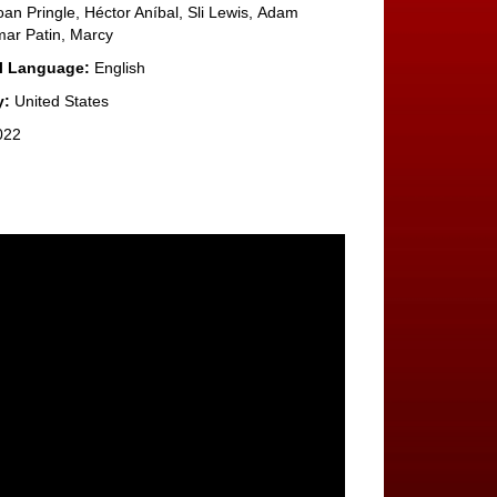
oan Pringle, Héctor Aníbal, Sli Lewis, Adam
ar Patin, Marcy
al Language:
English
y:
United States
022