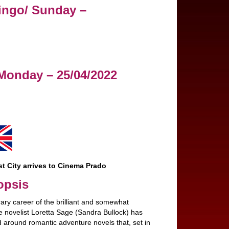
ngo/ Sunday –
 Monday – 25/04/2022
t City arrives to Cinema Prado
opsis
rary career of the brilliant and somewhat
ve novelist Loretta Sage (Sandra Bullock) has
d around romantic adventure novels that, set in