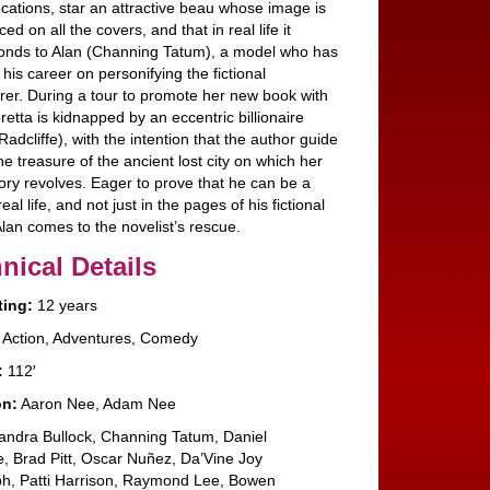
ocations, star an attractive beau whose image is
ed on all the covers, and that in real life it
onds to Alan (Channing Tatum), a model who has
his career on personifying the fictional
rer. During a tour to promote her new book with
retta is kidnapped by an eccentric billionaire
Radcliffe), with the intention that the author guide
he treasure of the ancient lost city on which her
tory revolves. Eager to prove that he can be a
real life, and not just in the pages of his fictional
lan comes to the novelist’s rescue.
nical Details
ting:
12 years
Action, Adventures, Comedy
:
112′
on:
Aaron Nee, Adam Nee
ndra Bullock, Channing Tatum, Daniel
e, Brad Pitt, Oscar Nuñez, Da’Vine Joy
h, Patti Harrison, Raymond Lee, Bowen