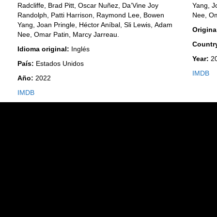
Yang, J
Radcliffe, Brad Pitt, Oscar Nuñez, Da’Vine Joy
Nee, Om
Randolph, Patti Harrison, Raymond Lee, Bowen
Yang, Joan Pringle, Héctor Aníbal, Sli Lewis, Adam
Origin
Nee, Omar Patin, Marcy Jarreau.
Countr
Idioma original:
Inglés
Year:
2
País:
Estados Unidos
IMDB
Año:
2022
IMDB