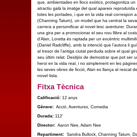
que, ambientades en llocs exòtics, protagonitza un
atractiu galà la imatge del qual apareix reproduïda
totes les portades, i que en la vida real correspon a
(Channing Tatum), un model que ha centrat la seva
carrera a personificar al novel·lesc aventurer. Dura
una gira per a promocionar el seu nou llibre al cost
d’Alan, Loretta és raptada per un excèntric multimil
(Daniel Radcliffe), amb la intenció que l’autora li guiï
al tresor de l’antiga ciutat perduda sobre el qual gir
seu últim relat. Desitjós de demostrar que pot ser u
heroi en la vida real, i no simplement en les pàgine
les seves obres de ficció, Alan es llança al rescat de
novel·lista.
Fitxa Tècnica
Calificació:
12 anys
Gènere:
Acció, Aventures, Comedia
Durada:
112′
Director:
Aaron Nee, Adam Nee
Repartiment:
Sandra Bullock, Channing Tatum, Da