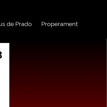
us de Prado
Properament
3