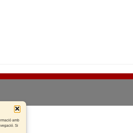
rteix
nformació amb
navegació. Si