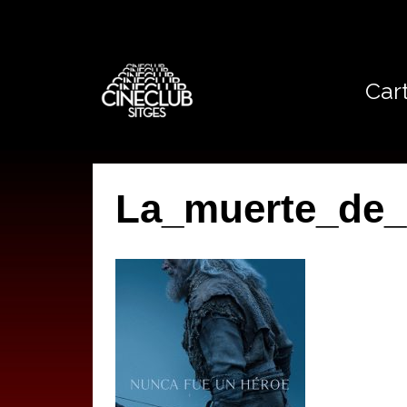
Cart
La_muerte_de_
by
IBAN AGUERA
on
17 MAIG, 2026
with
NO HI HA COMENTA