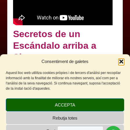
Secretos de un
Escándalo arriba a
Sitges
Consentiment de galetes
Altres pel·lícules en cartellera
Aquest lloc web utilitza cookies pròpies i de tercers d'anàlisi per recopilar
informació amb la finalitat de millorar els nostres serveis, així com per a
l'anàlisi de la seva navegació. Si continua navegant, suposa l'acceptació
de la instal·lació d'aquestes.
Facebook
Twitter
WhatsApp
Telegram
Email
Comparteix
ACCEPTA
Rebutja totes