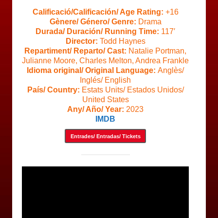
Calificació/Calificación/ Age Rating:
+16
Gènere/ Género/ Genre:
Drama
Durada/ Duración/ Running Time:
117′
Director:
Todd Haynes
Repartiment/ Reparto/ Cast:
Natalie Portman,
Julianne Moore, Charles Melton, Andrea Frankle
Idioma original/ Original Language:
Anglès/
Inglés/ English
País/ Country:
Estats Units/ Estados Unidos/
United States
Any/ Año/ Year:
2023
IMDB
Entrades/ Entradas/ Tickets