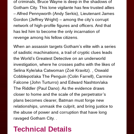
of criminals, Bruce Wayne is deep in the shadows of
Gotham City. This lone vigilante has few trusted allies
– Alfred Pennyworth (Andy Serkis), Lieutenant James
Gordon (Jeffrey Wright) – among the city’s corrupt
network of high-profile figures and officers. And that
has led him to become the only incarnation of
revenge among his fellow citizens.
When an assassin targets Gotham’s elite with a series
of sadistic machinations, a trail of cryptic clues leads
the World’s Greatest Detective on an underworld
investigation, where he crosses paths with the likes of
Selina Kyle/aka Catwoman (Zoë Kravitz). , Oswald
Cobblepot/aka The Penguin (Colin Farrell), Carmine
Falcone (John Turturro) and Edward Nashton/aka
The Riddler (Paul Dano). As the evidence draws
closer to home and the scale of the perpetrator’s
plans becomes clearer, Batman must forge new
relationships, unmask the culprit, and bring justice to
the abuse of power and corruption that have long
ravaged Gotham City. .
Technical Details