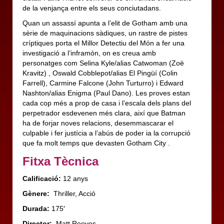
de la venjança entre els seus conciutadans.
Quan un assassí apunta a l’elit de Gotham amb una
sèrie de maquinacions sàdiques, un rastre de pistes
críptiques porta el Millor Detectiu del Món a fer una
investigació a l’inframón, on es creua amb
personatges com Selina Kyle/alias Catwoman (Zoë
Kravitz) , Oswald Cobblepot/alias El Pingüí (Colin
Farrell), Carmine Falcone (John Turturro) i Edward
Nashton/alias Enigma (Paul Dano). Les proves estan
cada cop més a prop de casa i l’escala dels plans del
perpetrador esdevenen més clara, així que Batman
ha de forjar noves relacions, desemmascarar el
culpable i fer justícia a l’abús de poder ia la corrupció
que fa molt temps que devasten Gotham City .
Fitxa Tècnica
Calificació:
12 anys
Gènere:
Thriller, Acció
Durada:
175′
Director:
Matt Reeves