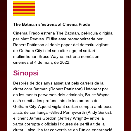
The Batman s’estrena al Cinema Prado
Cinema Prado estrena The Batman, pel·lícula dirigida
per Matt Reeves. El film està protagonitzada per
Robert Pattinson al doble paper del detectiu vigilant
de Gotham City i del seu alter ego, el solitari
multimilionari Bruce Wayne. Estrena només en
cinemes el 4 de març de 2022.
Sinopsi
Després de dos anys assetjant pels carrers de la
ciutat com Batman (Robert Pattinson) i infonent por
en les ments perverses dels criminals, Bruce Wayne
està sumit a les profunditats de les ombres de
Gotham City. Aquest vigilant solitari compta amb pocs
aliats de confiança –Alfred Pennyworth (Andy Serkis),
el tinent James Gordon (Jeffrey Wright)– entre la
xarxa corrupta d’oficials i figures de perfil alt de la
ciutat. I això l’ha fet convertir-se en l’única encarnació