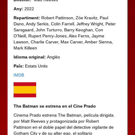
Any:
2022
Repartiment:
Robert Pattinson, Zöe Kravitz, Paul
Dano, Andy Serkis, Colin Farrell, Jeffrey Wright, Peter
Sarsgaard, John Turturro, Barry Keoghan, Con
O’Neill, Rupert Penry-Jones, Alex Ferns, Jayme
Lawson, Charlie Carver, Max Carver, Amber Sienna,
Mark Killeen
Idioma original:
Anglès
País:
Estats Units
I
MDB
The Batman se estrena
en el Cine Prado
Cinema Prado estrena The Batman, película dirigida
por Matt Reeves y protagonizada por Robert
Pattinson en el doble papel del detective vigilante de
Gotham City y de su alter ego, el solitario