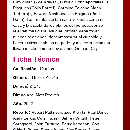
Catwoman (Zoë Kravitz), Oswald Cobblepot/alias El
Pingüino (Colin Farrell), Carmine Falcone (John
Turturro) y Edward Nashton/alias Enigma (Paul
Dano). Las pruebas están cada vez más cerca de
casa y la escala de los planes del perpetrador se
vuelven más clara, así que Batman debe forjar
nuevas relaciones, desenmascarar al culpable y
hacer justicia al abuso de poder y a la corrupción que
llevan mucho tiempo devastando Gotham City.
Ficha Técnica
Calificación:
12 años
Género:
Thriller. Acción
Duración:
175′
Dirección:
Matt Reeves
Año:
2022
Reparto:
Robert Pattinson, Zöe Kravitz, Paul Dano,
Andy Serkis, Colin Farrell, Jeffrey Wright, Peter
Sarsgaard, John Turturro, Barry Keoghan, Con
O’Neill, Rupert Penry-Jones, Alex Ferns, Jayme