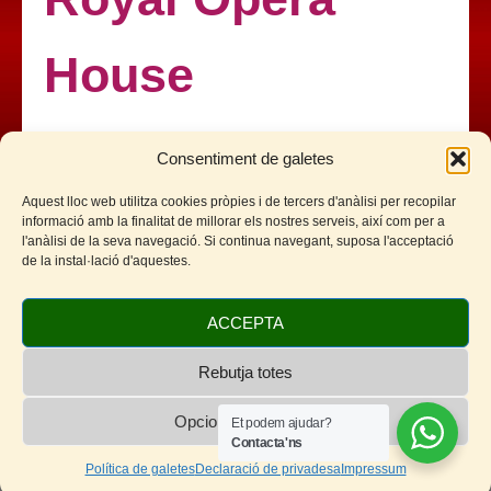
House
by
OWEN
on
20 OCTUBRE, 2023
with
NO HI HA COMENTARIS
Consentiment de galetes
TEMPORADA TEATRE, ÒPERA I BALLET PER A
CINEMES 2023- 2024 Temporada Clàssica 2023-2024
Aquest lloc web utilitza cookies pròpies i de tercers d'anàlisi per recopilar
Facebook
Twitter
WhatsApp
Telegram
Email
Comparteix
informació amb la finalitat de millorar els nostres serveis, així com per a
l'anàlisi de la seva navegació. Si continua navegant, suposa l'acceptació
de la instal·lació d'aquestes.
Escenaris
,
Òpera
,
Properament
ACCEPTA
Rebutja totes
Opcions de cookies
Et podem ajudar?
Contacta'ns
© 2026 Cinemes de Sitges - Cineclub Sitges
Política de galetes
Declaració de privadesa
Impressum